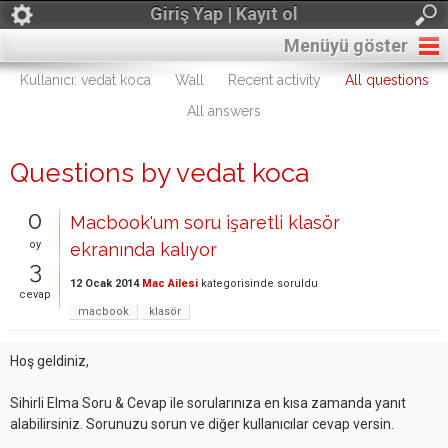
Giriş Yap | Kayıt ol
Menüyü göster
Kullanıcı: vedat koca
Wall
Recent activity
All questions
All answers
Questions by vedat koca
0
Macbook'um soru işaretli klasör
oy
ekranında kalıyor
3
12 Ocak 2014
Mac Ailesi
kategorisinde
soruldu
cevap
macbook
klasör
Hoş geldiniz,
Sihirli Elma Soru & Cevap ile sorularınıza en kısa zamanda yanıt
alabilirsiniz. Sorunuzu sorun ve diğer kullanıcılar cevap versin.