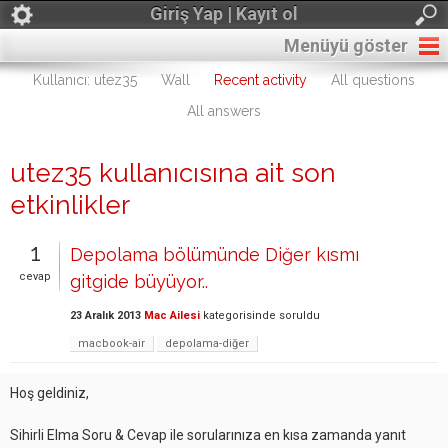
Giriş Yap | Kayıt ol
Menüyü göster
Kullanıcı: utez35
Wall
Recent activity
All questions
All answers
utez35 kullanıcısına ait son
etkinlikler
1
Depolama bölümünde Diğer kısmı
cevap
gitgide büyüyor..
23 Aralık 2013
Mac Ailesi
kategorisinde
soruldu
macbook-air
depolama-diğer
Hoş geldiniz,
Sihirli Elma Soru & Cevap ile sorularınıza en kısa zamanda yanıt