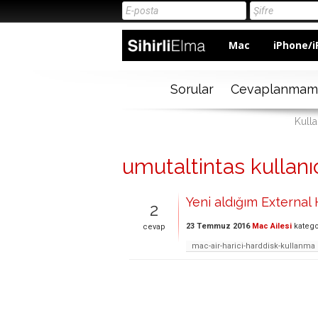
Mac
iPhone/i
Sorular
Cevaplanmam
Kulla
umutaltintas kullanıc
Yeni aldığım Externa
2
23 Temmuz 2016
Mac Ailesi
katego
cevap
mac-air-harici-harddisk-kullanma