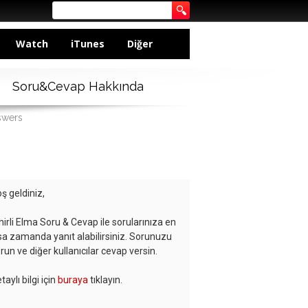
Watch
iTunes
Diğer
Soru&Cevap Hakkında
swers
ş geldiniz,
hirli Elma Soru & Cevap ile sorularınıza en
sa zamanda yanıt alabilirsiniz. Sorunuzu
run ve diğer kullanıcılar cevap versin.
taylı bilgi için
buraya
tıklayın.