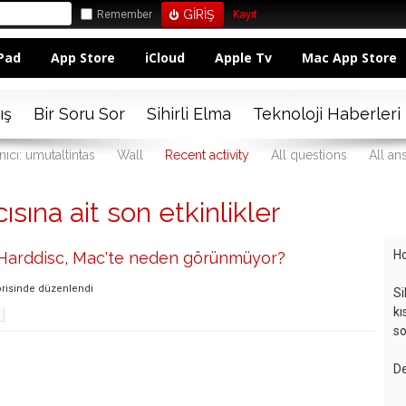
Remember
Kayıt
Pad
App Store
iCloud
Apple Tv
Mac App Store
ış
Bir Soru Sor
Sihirli Elma
Teknoloji Haberleri
nıcı: umutaltintas
Wall
Recent activity
All questions
All an
ısına ait son etkinlikler
Ho
l Harddisc, Mac'te neden görünmüyor?
risinde
düzenlendi
Si
kı
so
De