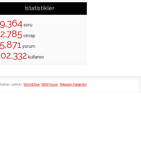
İstatistikler
19,364
soru
22,785
cevap
5,871
yorum
202,332
kullanıcı
hakları saklıdır
SihirliElma
SDN Forum
Teknoloji Haberleri