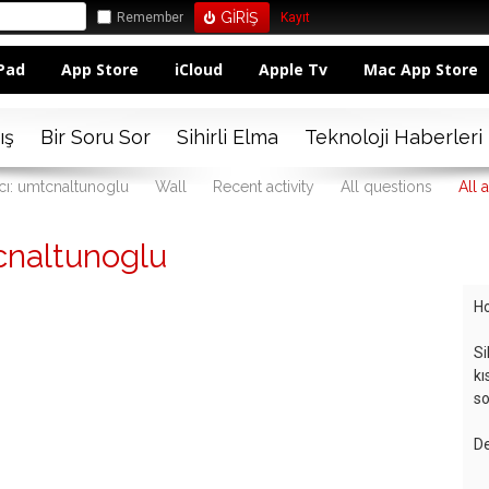
Remember
Kayıt
Pad
App Store
iCloud
Apple Tv
Mac App Store
ış
Bir Soru Sor
Sihirli Elma
Teknoloji Haberleri
ıcı: umtcnaltunoglu
Wall
Recent activity
All questions
All 
naltunoglu
Ho
Si
kı
so
De