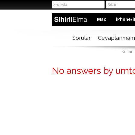
Mac
iPhone/i
Sorular
Cevaplanmam
Kullan
No answers by umtc