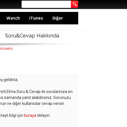
Watch
iTunes
Diğer
Soru&Cevap Hakkında
answers
ş geldiniz,
hirli Elma Soru & Cevap ile sorularınıza en
sa zamanda yanıt alabilirsiniz. Sorunuzu
run ve diğer kullanıcılar cevap versin.
taylı bilgi için
buraya
tıklayın.