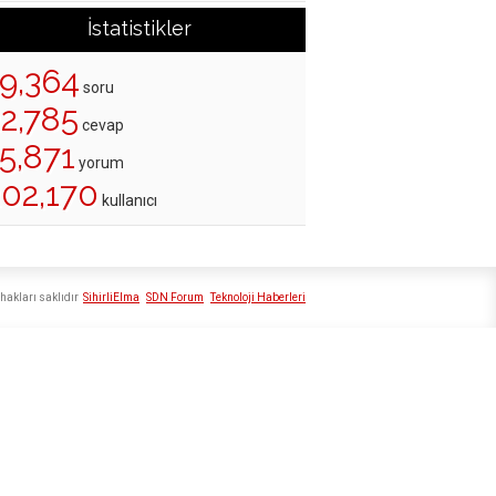
İstatistikler
19,364
soru
22,785
cevap
5,871
yorum
202,170
kullanıcı
hakları saklıdır
SihirliElma
SDN Forum
Teknoloji Haberleri