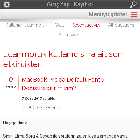
Giriş Yap | Kayıt ol
Menüyü göster
Kullanıcı: ucanmoruk
Wall
Recent activity
All questions
All answers
ucanmoruk kullanıcısına ait son
etkinlikler
0
MacBook Pro'da Default Font'u
cevap
Değiştirebilir miyim?
7 Ocak 2017
soruldu
font
macbook-pro
Hoş geldiniz,
Sihirli Elma Soru & Cevap ile sorularınıza en kısa zamanda yanıt