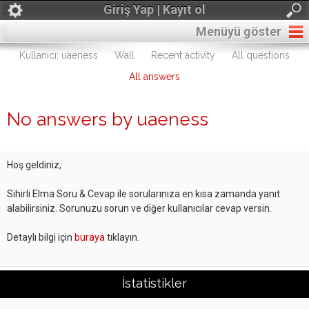
Giriş Yap | Kayıt ol
Menüyü göster
Kullanıcı: uaeness
Wall
Recent activity
All questions
All answers
No answers by uaeness
Hoş geldiniz,
Sihirli Elma Soru & Cevap ile sorularınıza en kısa zamanda yanıt
alabilirsiniz. Sorunuzu sorun ve diğer kullanıcılar cevap versin.
Detaylı bilgi için
buraya
tıklayın.
İstatistikler