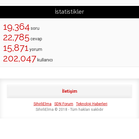
İstatistikler
19,364
soru
22,785
cevap
15,871
yorum
202,047
kullanıcı
İletişim
SihirliElma
SDN Forum
Teknoloji Haberleri
SihirliElma © 2018 - Tüm hakları saklıdır