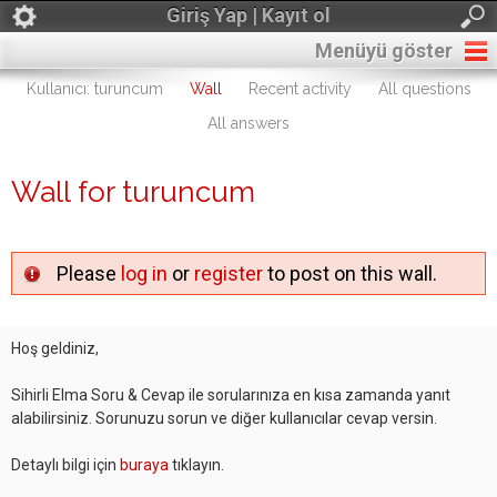
Giriş Yap | Kayıt ol
Menüyü göster
Kullanıcı: turuncum
Wall
Recent activity
All questions
All answers
Wall for turuncum
Please
log in
or
register
to post on this wall.
Hoş geldiniz,
Sihirli Elma Soru & Cevap ile sorularınıza en kısa zamanda yanıt
alabilirsiniz. Sorunuzu sorun ve diğer kullanıcılar cevap versin.
Detaylı bilgi için
buraya
tıklayın.