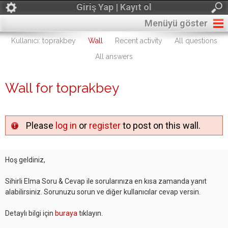
Giriş Yap | Kayıt ol
Menüyü göster
Kullanıcı: toprakbey
Wall
Recent activity
All questions
All answers
Wall for toprakbey
Please
log in
or
register
to post on this wall.
Hoş geldiniz,
Sihirli Elma Soru & Cevap ile sorularınıza en kısa zamanda yanıt
alabilirsiniz. Sorunuzu sorun ve diğer kullanıcılar cevap versin.
Detaylı bilgi için
buraya
tıklayın.