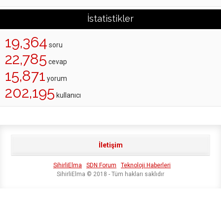
İstatistikler
19,364
soru
22,785
cevap
15,871
yorum
202,195
kullanıcı
İletişim
SihirliElma
SDN Forum
Teknoloji Haberleri
SihirliElma © 2018 - Tüm hakları saklıdır