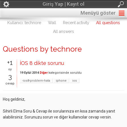
Giriş Yap | Kayıt ol
Menüyü göster
Kullanıcı: technore
Wall
Recent activity
All questions
All answers
Questions by technore
+1
İOS 8 dikte sorunu
oy
19 Eylül 2014
Diğer
kategorisinde
soruldu
3
-ios8-problem-hata
iphone
ios
cevap
Hoş geldiniz,
Sihirli Elma Soru & Cevap ile sorularınıza en kısa zamanda yanıt
alabilirsiniz. Sorunuzu sorun ve diğer kullanıcılar cevap versin.