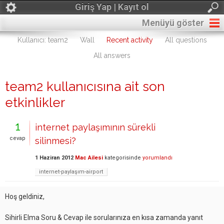
Giriş Yap | Kayıt ol
Menüyü göster
Kullanıcı: team2
Wall
Recent activity
All questions
All answers
team2 kullanıcısına ait son
etkinlikler
1
internet paylaşımının sürekli
cevap
silinmesi?
1 Haziran 2012
Mac Ailesi
kategorisinde
yorumlandı
internet-paylaşım-airport
Hoş geldiniz,
Sihirli Elma Soru & Cevap ile sorularınıza en kısa zamanda yanıt