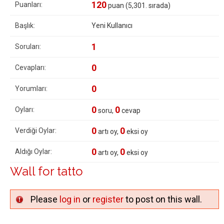
120
Puanları:
puan (
5,301
. sırada)
Başlık:
Yeni Kullanıcı
1
Soruları:
0
Cevapları:
0
Yorumları:
0
0
Oyları:
soru,
cevap
0
0
Verdiği Oylar:
artı oy,
eksi oy
0
0
Aldığı Oylar:
artı oy,
eksi oy
Wall for tatto
Please
log in
or
register
to post on this wall.