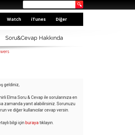
Watch
iTunes
Diğer
Soru&Cevap Hakkında
swers
ş geldiniz,
hirli Elma Soru & Cevap ile sorularınıza en
sa zamanda yanıt alabilirsiniz. Sorunuzu
run ve diğer kullanıcılar cevap versin.
taylı bilgi için
buraya
tıklayın.