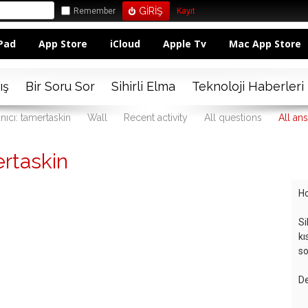
Remember
Kayıt
Pad
App Store
iCloud
Apple Tv
Mac App Store
ış
Bir Soru Sor
Sihirli Elma
Teknoloji Haberleri
nıcı: tamertaskin
Wall
Recent activity
All questions
All an
rtaskin
Ho
Si
kı
so
De