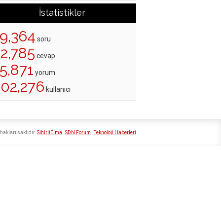
İstatistikler
19,364
soru
22,785
cevap
5,871
yorum
202,276
kullanıcı
hakları saklıdır
SihirliElma
SDN Forum
Teknoloji Haberleri