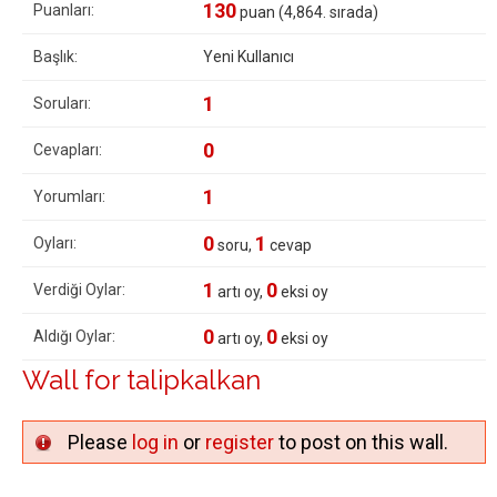
130
Puanları:
puan (
4,864
. sırada)
Başlık:
Yeni Kullanıcı
1
Soruları:
0
Cevapları:
1
Yorumları:
0
1
Oyları:
soru,
cevap
1
0
Verdiği Oylar:
artı oy,
eksi oy
0
0
Aldığı Oylar:
artı oy,
eksi oy
Wall for talipkalkan
Please
log in
or
register
to post on this wall.