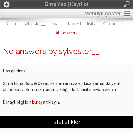
Giriş Yap | Kayıt ol
Menüyü göster
Kullanıcı: sylvester__
Wall
Recent activity
All questions
All answers
No answers by sylvester__
Hoş geldiniz,
Sihirli Elma Soru & Cevap ile sorularınıza en kısa zamanda yanıt
alabilirsiniz. Sorunuzu sorun ve diğer kullanıcılar cevap versin.
Detaylı bilgi için
buraya
tıklayın.
İstatistikler