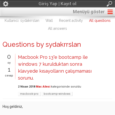
Giriş Yap | Kayıt ol
Menüyü göster
Kullanıcı: sydakrrslan
Wall
Recent activity
All questions
All answers
Questions by sydakrrslan
0
Macbook Pro 13"e bootcamp ile
oy
windows 7 kurulduktan sonra
1
klavyede kısayolların çalışmaması
cevap
sorunu.
2 Nisan 2018
Mac Ailesi
kategorisinde
soruldu
macbook-pro
bootcamp-windows
Hoş geldiniz,