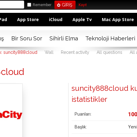
Remember
Kayıt
Pad
App Store
iCloud
Apple Tv
Mac App Store
ış
Bir Soru Sor
Sihirli Elma
Teknoloji Haberleri
cı: suncity888cloud
Wall
Recent activity
All questions
All
8cloud
suncity888cloud kul
istatistikler
10
Puanları:
Başlık:
Yeni