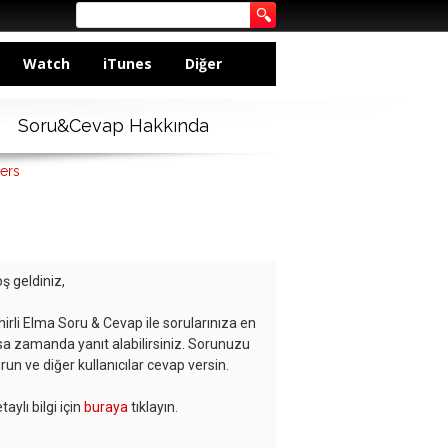
Watch
iTunes
Diğer
Soru&Cevap Hakkında
ers
ş geldiniz,
hirli Elma Soru & Cevap ile sorularınıza en
sa zamanda yanıt alabilirsiniz. Sorunuzu
run ve diğer kullanıcılar cevap versin.
taylı bilgi için
buraya
tıklayın.