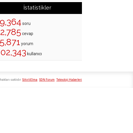
İstatistikler
19,364
soru
22,785
cevap
5,871
yorum
202,343
kullanıcı
hakları saklıdır
SihirliElma
SDN Forum
Teknoloji Haberleri