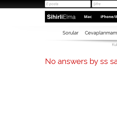
Mac
iPhone/i
Sorular
Cevaplanmam
Kul
No answers by ss sa