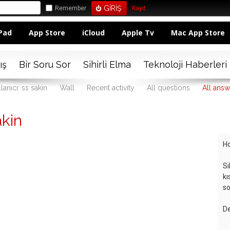
Remember
Kayıt
Pad
App Store
iCloud
Apple Tv
Mac App Store
ış
Bir Soru Sor
Sihirli Elma
Teknoloji Haberleri
lanıcı: ss sakin
Wall
Recent activity
All questions
All answ
kin
Ho
Si
kı
so
De