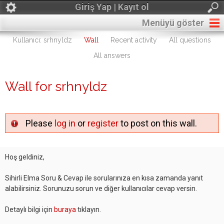
Giriş Yap | Kayıt ol
Menüyü göster
Kullanıcı: srhnyldz
Wall
Recent activity
All questions
All answers
Wall for srhnyldz
Please
log in
or
register
to post on this wall.
Hoş geldiniz,
Sihirli Elma Soru & Cevap ile sorularınıza en kısa zamanda yanıt
alabilirsiniz. Sorunuzu sorun ve diğer kullanıcılar cevap versin.
Detaylı bilgi için
buraya
tıklayın.