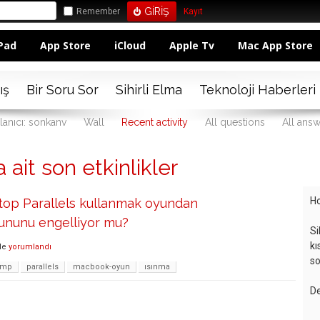
Remember
Kayıt
Pad
App Store
iCloud
Apple Tv
Mac App Store
ış
Bir Soru Sor
Sihirli Elma
Teknoloji Haberleri
lanıcı: sonkanv
Wall
Recent activity
All questions
All ans
 ait son etkinlikler
Ho
op Parallels kullanmak oyundan
orununu engelliyor mu?
Si
kı
de
yorumlandı
so
amp
parallels
macbook-oyun
ısınma
De