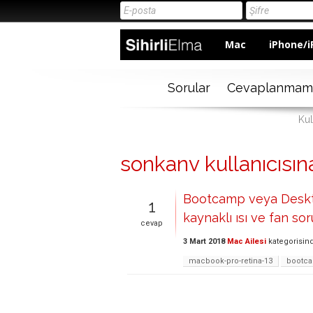
Mac
iPhone/i
Sorular
Cevaplanmam
Kul
sonkanv kullanıcısına
Bootcamp veya Deskt
1
kaynaklı ısı ve fan s
cevap
3 Mart 2018
Mac Ailesi
kategorisin
macbook-pro-retina-13
bootc