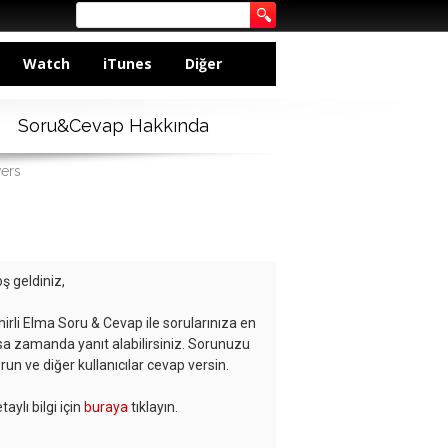
Watch
iTunes
Diğer
Soru&Cevap Hakkında
wers
ş geldiniz,
hirli Elma Soru & Cevap ile sorularınıza en
sa zamanda yanıt alabilirsiniz. Sorunuzu
run ve diğer kullanıcılar cevap versin.
taylı bilgi için
buraya
tıklayın.