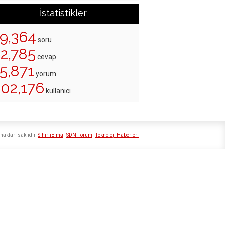
İstatistikler
19,364
soru
22,785
cevap
5,871
yorum
202,176
kullanıcı
hakları saklıdır
SihirliElma
SDN Forum
Teknoloji Haberleri