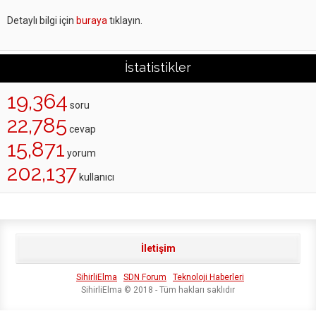
Detaylı bilgi için
buraya
tıklayın.
İstatistikler
19,364
soru
22,785
cevap
15,871
yorum
202,137
kullanıcı
İletişim
SihirliElma
SDN Forum
Teknoloji Haberleri
SihirliElma © 2018 - Tüm hakları saklıdır