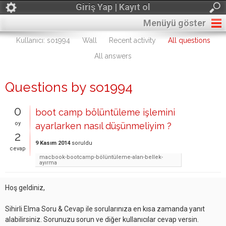
Giriş Yap | Kayıt ol
Menüyü göster
Kullanıcı: so1994
Wall
Recent activity
All questions
All answers
Questions by so1994
0
boot camp bölüntüleme işlemini
oy
ayarlarken nasıl düşünmeliyim ?
2
9 Kasım 2014
soruldu
cevap
macbook-bootcamp-bölüntüleme-alan-bellek-
ayırma
Hoş geldiniz,
Sihirli Elma Soru & Cevap ile sorularınıza en kısa zamanda yanıt
alabilirsiniz. Sorunuzu sorun ve diğer kullanıcılar cevap versin.