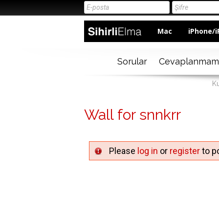
Mac
iPhone/i
Sorular
Cevaplanmam
Ku
Wall for snnkrr
Please
log in
or
register
to po