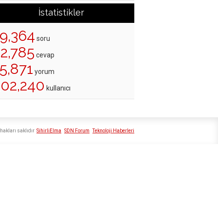
İstatistikler
19,364
soru
22,785
cevap
5,871
yorum
202,240
kullanıcı
hakları saklıdır
SihirliElma
SDN Forum
Teknoloji Haberleri