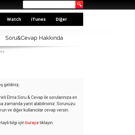
Watch
iTunes
Diğer
Soru&Cevap Hakkında
ers
ş geldiniz,
hirli Elma Soru & Cevap ile sorularınıza en
sa zamanda yanıt alabilirsiniz. Sorunuzu
run ve diğer kullanıcılar cevap versin.
taylı bilgi için
buraya
tıklayın.