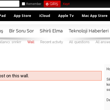
Remember
Kayıt
Pad
App Store
iCloud
Apple Tv
Mac App Store
ış
Bir Soru Sor
Sihirli Elma
Teknoloji Haberleri
llanıcı: snnkrr
Wall
Recent activity
All questions
All answ
Ho
st on this wall.
Si
kı
so
De