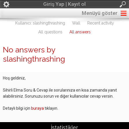
Giriş Yap | Kayıt ol
Menüyü göster
Kullanıcı: slashingthrashing
Wall
Recent activity
All questions
All answers
No answers by
slashingthrashing
Hoş geldiniz,
Sihirli Elma Soru & Cevap ile sorularınıza en kısa zamanda yanıt
alabilirsiniz. Sorunuzu sorun ve diğer kullanıcılar cevap versin.
Detaylı bilgi için
buraya
tıklayın.
İstatistikler