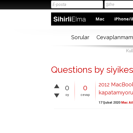
Mac
iPhone/i
Sorular
Cevaplanmam
Kull
Questions by siyikes
2012 MacBook 
0
0
kapatamıyor
oy
cevap
17 Şubat 2020
Mac Ail