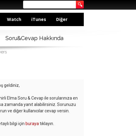
Watch
iTunes
Diğer
Soru&Cevap Hakkında
wers
ş geldiniz,
hirli Elma Soru & Cevap ile sorularınıza en
sa zamanda yanıt alabilirsiniz. Sorunuzu
run ve diğer kullanıcılar cevap versin.
taylı bilgi için
buraya
tıklayın.