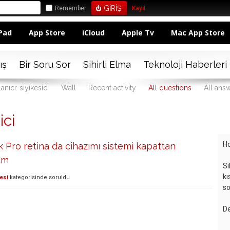
Remember
Kayıt
Pad
App Store
iCloud
Apple Tv
Mac App Store
ış
Bir Soru Sor
Sihirli Elma
Teknoloji Haberleri
anıcı: siyikesici
Wall
Recent activity
All questions
All ans
ici
Ho
Pro retina da cihazımı sistemi kapattan
um
Si
kı
esi
kategorisinde
soruldu
so
De