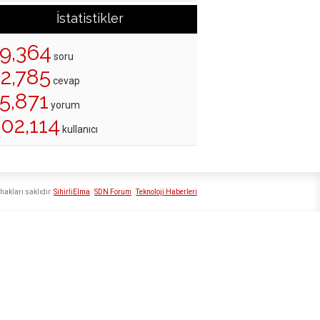
İstatistikler
19,364
soru
22,785
cevap
5,871
yorum
02,114
kullanıcı
hakları saklıdır
SihirliElma
SDN Forum
Teknoloji Haberleri