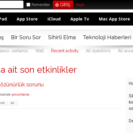
Remember
Kayıt
Pad
App Store
iCloud
Apple Tv
Mac App Store
ış
Bir Soru Sor
Sihirli Elma
Teknoloji Haberleri
lanıcı: serkanss
Wall
Recent activity
All questions
All ans
a ait son etkinlikler
Ho
çözünürlük sorunu
risinde
yorumlandı
Si
kı
ook
air
so
De