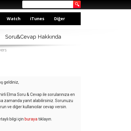
Watch
iTunes
Diğer
Soru&Cevap Hakkında
wers
ş geldiniz,
hirli Elma Soru & Cevap ile sorularınıza en
sa zamanda yanıt alabilirsiniz. Sorunuzu
run ve diğer kullanıcılar cevap versin.
taylı bilgi için
buraya
tıklayın.