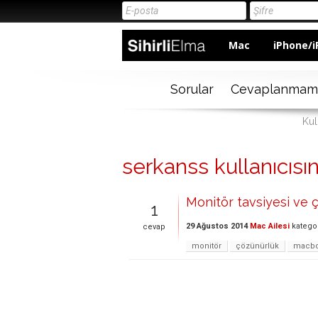
Mac
iPhone/i
Sorular
Cevaplanmam
Kul
serkanss kullanıcısın
Monitör tavsiyesi ve 
1
29 Ağustos 2014
Mac Ailesi
katego
cevap
monitör
çözünürlük
macb