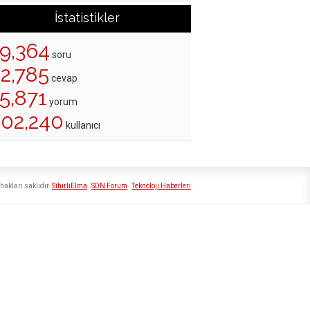
İstatistikler
19,364
soru
22,785
cevap
5,871
yorum
202,240
kullanıcı
hakları saklıdır
SihirliElma
SDN Forum
Teknoloji Haberleri