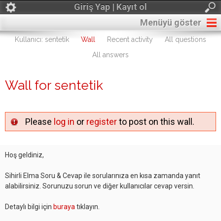
Giriş Yap | Kayıt ol
Menüyü göster
Kullanıcı: sentetik
Wall
Recent activity
All questions
All answers
Wall for sentetik
Please
log in
or
register
to post on this wall.
Hoş geldiniz,
Sihirli Elma Soru & Cevap ile sorularınıza en kısa zamanda yanıt
alabilirsiniz. Sorunuzu sorun ve diğer kullanıcılar cevap versin.
Detaylı bilgi için
buraya
tıklayın.