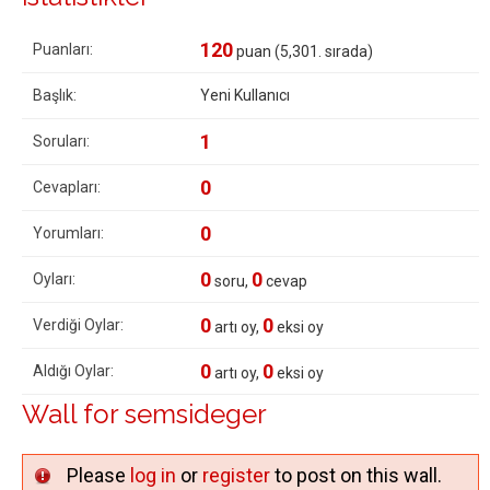
120
Puanları:
puan (
5,301
. sırada)
Başlık:
Yeni Kullanıcı
1
Soruları:
0
Cevapları:
0
Yorumları:
0
0
Oyları:
soru,
cevap
0
0
Verdiği Oylar:
artı oy,
eksi oy
0
0
Aldığı Oylar:
artı oy,
eksi oy
Wall for semsideger
Please
log in
or
register
to post on this wall.