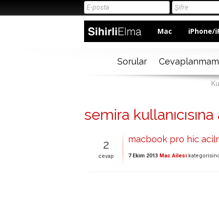
Mac
iPhone/i
Sorular
Cevaplanmam
Ku
semira kullanıcısına 
macbook pro hic acilm
2
7 Ekim 2013
Mac Ailesi
kategorisin
cevap