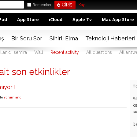
Remember
Kayıt
Pad
App Store
iCloud
Apple Tv
Mac App Store
ış
Bir Soru Sor
Sihirli Elma
Teknoloji Haberleri
llanıcı: semira
Wall
Recent activity
All questions
All answ
ait son etkinlikler
Ho
iyor !
de
yorumlandı
Si
kı
so
De