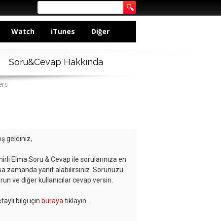
Watch
iTunes
Diğer
Soru&Cevap Hakkında
ers
ş geldiniz,
hirli Elma Soru & Cevap ile sorularınıza en
sa zamanda yanıt alabilirsiniz. Sorunuzu
run ve diğer kullanıcılar cevap versin.
taylı bilgi için
buraya
tıklayın.