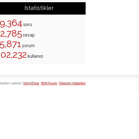
İstatistikler
19,364
soru
22,785
cevap
5,871
yorum
202,232
kullanıcı
hakları saklıdır
SihirliElma
SDN Forum
Teknoloji Haberleri