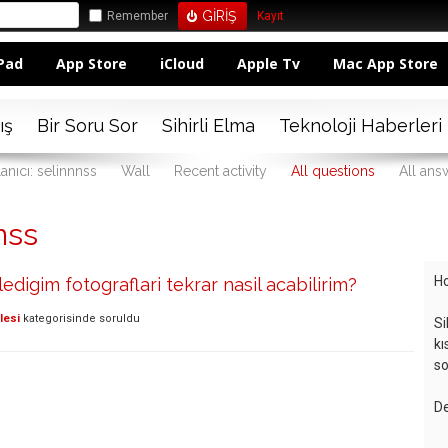
Remember
Kayıt
Pad
App Store
iCloud
Apple Tv
Mac App Store
ış
Bir Soru Sor
Sihirli Elma
Teknoloji Haberleri
anıcı: selinnnss
Wall
Recent activity
All questions
All ans
nss
Ho
ledigim fotograflari tekrar nasil acabilirim?
lesi
kategorisinde
soruldu
Si
kı
so
De