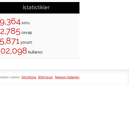
İstatistikler
19,364
soru
22,785
cevap
5,871
yorum
202,098
kullanıcı
hakları saklıdır
SihirliElma
SDN Forum
Teknoloji Haberleri