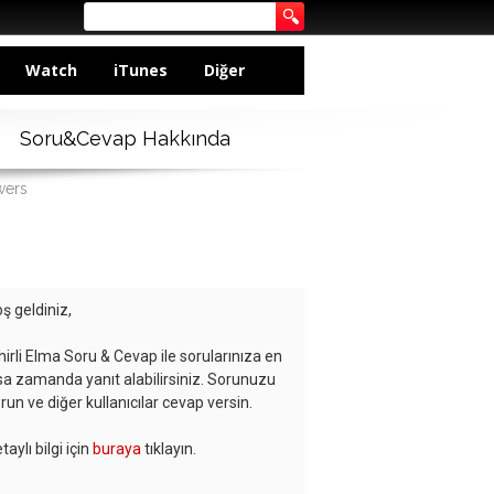
Watch
iTunes
Diğer
Soru&Cevap Hakkında
wers
ş geldiniz,
hirli Elma Soru & Cevap ile sorularınıza en
sa zamanda yanıt alabilirsiniz. Sorunuzu
run ve diğer kullanıcılar cevap versin.
taylı bilgi için
buraya
tıklayın.