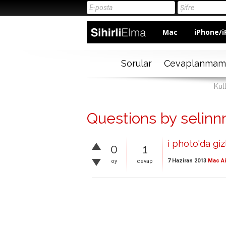
Mac
iPhone/i
Sorular
Cevaplanmam
Kull
Questions by selinn
i photo'da giz
0
1
7 Haziran 2013
Mac Ai
oy
cevap