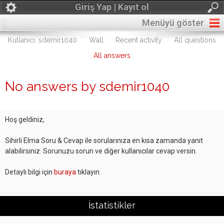
Giriş Yap | Kayıt ol
Menüyü göster
Kullanıcı: sdemir1040
Wall
Recent activity
All questions
All answers
No answers by sdemir1040
Hoş geldiniz,
Sihirli Elma Soru & Cevap ile sorularınıza en kısa zamanda yanıt
alabilirsiniz. Sorunuzu sorun ve diğer kullanıcılar cevap versin.
Detaylı bilgi için
buraya
tıklayın.
İstatistikler