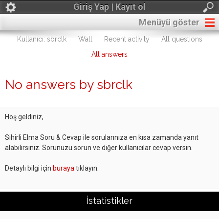
Giriş Yap | Kayıt ol
Menüyü göster
Kullanıcı: sbrclk
Wall
Recent activity
All questions
All answers
No answers by sbrclk
Hoş geldiniz,
Sihirli Elma Soru & Cevap ile sorularınıza en kısa zamanda yanıt
alabilirsiniz. Sorunuzu sorun ve diğer kullanıcılar cevap versin.
Detaylı bilgi için
buraya
tıklayın.
İstatistikler