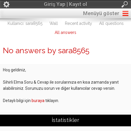
Giriş Yap | Kayıt ol
Menüyü göster
Kullanıcı: sara8565
Wall
Recent activity
All questions
All answers
No answers by sara8565
Hoş geldiniz,
Sihirli Elma Soru & Cevap ile sorularınıza en kısa zamanda yanıt
alabilirsiniz. Sorunuzu sorun ve diğer kullanıcılar cevap versin.
Detaylı bilgi için
buraya
tıklayın.
İstatistikler