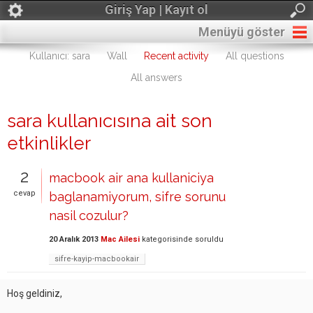
Giriş Yap | Kayıt ol
Menüyü göster
Kullanıcı: sara
Wall
Recent activity
All questions
All answers
sara kullanıcısına ait son
etkinlikler
2
macbook air ana kullaniciya
cevap
baglanamiyorum, sifre sorunu
nasil cozulur?
20 Aralık 2013
Mac Ailesi
kategorisinde
soruldu
sifre-kayip-macbookair
Hoş geldiniz,