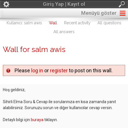
Giriş Yap | Kayıt ol
Menüyü göster
Kullanıcı: salm awis
Wall
Recent activity
All questions
All answers
Wall for salm awis
Please
log in
or
register
to post on this wall.
Hoş geldiniz,
Sihirli Elma Soru & Cevap ile sorularınıza en kısa zamanda yanıt
alabilirsiniz. Sorunuzu sorun ve diğer kullanıcılar cevap versin.
Detaylı bilgi için
buraya
tıklayın.