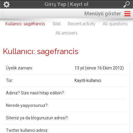
Giriş Yap | Kayıt ol
Menüyü göster
Kullanıcı: sagefrancis
Wall
Recent activity
All questions
All answers
Kullanıcı: sagefrancis
Üyelik zamanı:
13 yıl (since 16 Ekim 2012)
Tür:
Kayıtlı kullanıcı
Adınız? Size nasıl hitap edilsin?:
Nerede yaşıyorsunuz?:
Siteniz ya da blogunuzun adresi?:
Twitter kullanıcı adınız: