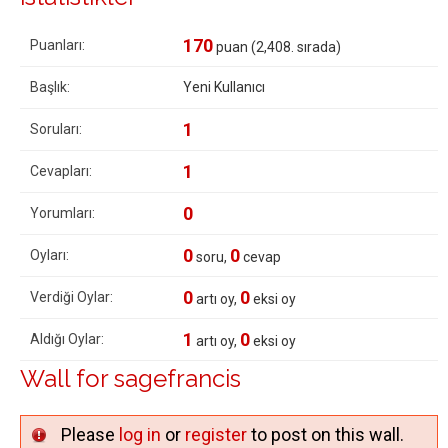
170
Puanları:
puan (
2,408
. sırada)
Başlık:
Yeni Kullanıcı
1
Soruları:
1
Cevapları:
0
Yorumları:
0
0
Oyları:
soru,
cevap
0
0
Verdiği Oylar:
artı oy,
eksi oy
1
0
Aldığı Oylar:
artı oy,
eksi oy
Wall for sagefrancis
Please
log in
or
register
to post on this wall.