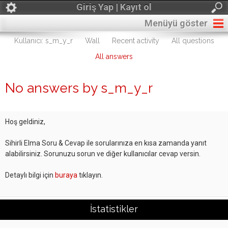
Giriş Yap | Kayıt ol
Menüyü göster
Kullanıcı: s_m_y_r
Wall
Recent activity
All questions
All answers
No answers by s_m_y_r
Hoş geldiniz,
Sihirli Elma Soru & Cevap ile sorularınıza en kısa zamanda yanıt
alabilirsiniz. Sorunuzu sorun ve diğer kullanıcılar cevap versin.
Detaylı bilgi için
buraya
tıklayın.
İstatistikler