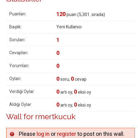
120
Puanları:
puan (
5,301
. sırada)
Başlık:
Yeni Kullanıcı
1
Soruları:
0
Cevapları:
0
Yorumları:
0
0
Oyları:
soru,
cevap
0
0
Verdiği Oylar:
artı oy,
eksi oy
0
0
Aldığı Oylar:
artı oy,
eksi oy
Wall for rmertkucuk
Please
log in
or
register
to post on this wall.