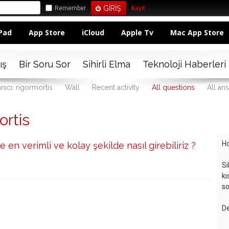
Remember
Kayıt
Pad
App Store
iCloud
Apple Tv
Mac App Store
ış
Bir Soru Sor
Sihirli Elma
Teknoloji Haberleri
nıcı: rigormortis
Wall
Recent activity
All questions
All an
ortis
Ho
re en verimli ve kolay şekilde nasıl girebiliriz ?
Si
kı
so
De