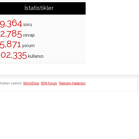
İstatistikler
19,364
soru
22,785
cevap
5,871
yorum
202,335
kullanıcı
hakları saklıdır
SihirliElma
SDN Forum
Teknoloji Haberleri