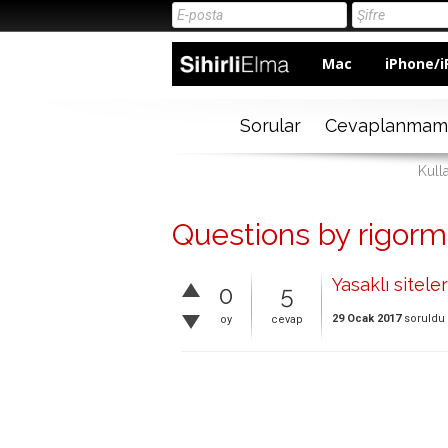
Mac
iPhone/i
Sorular
Cevaplanmam
Kulla
Questions by rigorm
Yasaklı sitele
0
5
29 Ocak 2017
soruldu
oy
cevap