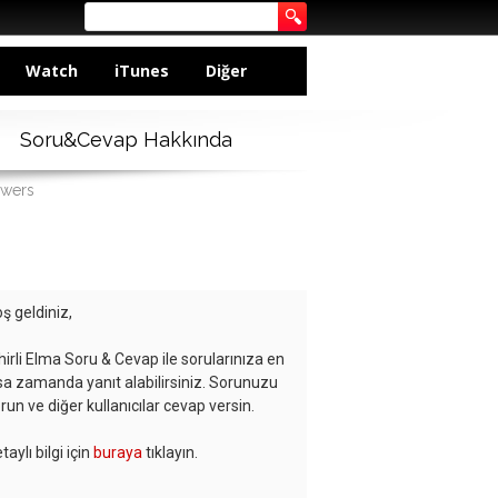
Watch
iTunes
Diğer
Soru&Cevap Hakkında
swers
ş geldiniz,
hirli Elma Soru & Cevap ile sorularınıza en
sa zamanda yanıt alabilirsiniz. Sorunuzu
run ve diğer kullanıcılar cevap versin.
taylı bilgi için
buraya
tıklayın.