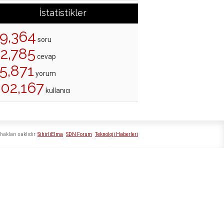
İstatistikler
19,364
soru
22,785
cevap
5,871
yorum
202,167
kullanıcı
hakları saklıdır
SihirliElma
SDN Forum
Teknoloji Haberleri