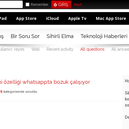
Remember
Kayıt
Pad
App Store
iCloud
Apple Tv
Mac App Store
ış
Bir Soru Sor
Sihirli Elma
Teknoloji Haberleri
llanıcı: reyes
Wall
Recent activity
All questions
All answe
Ho
i özelliği whatsappta bozuk çalışıyor
OS
kategorisinde
soruldu
Si
kı
so
De