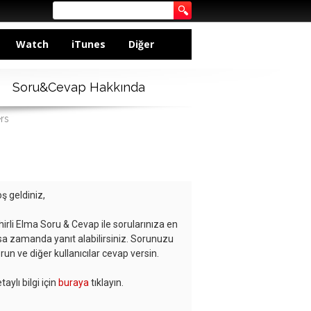
Watch
iTunes
Diğer
Soru&Cevap Hakkında
rs
ş geldiniz,
hirli Elma Soru & Cevap ile sorularınıza en
sa zamanda yanıt alabilirsiniz. Sorunuzu
run ve diğer kullanıcılar cevap versin.
taylı bilgi için
buraya
tıklayın.