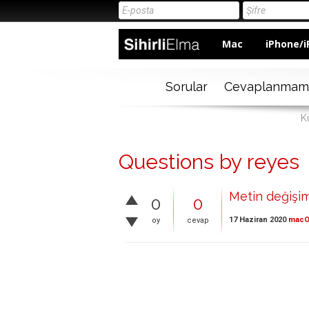
Mac
iPhone/i
Sorular
Cevaplanmam
Ku
Questions by reyes
Metin değişim
0
0
17 Haziran 2020
mac
oy
cevap