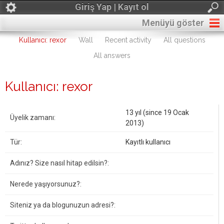
Giriş Yap | Kayıt ol
Menüyü göster
Kullanıcı: rexor
Wall
Recent activity
All questions
All answers
Kullanıcı: rexor
13 yıl (since 19 Ocak
Üyelik zamanı:
2013)
Tür:
Kayıtlı kullanıcı
Adınız? Size nasıl hitap edilsin?:
Nerede yaşıyorsunuz?:
Siteniz ya da blogunuzun adresi?: