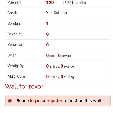
120
Puanları:
puan (
5,301
. sırada)
Başlık:
Yeni Kullanıcı
1
Soruları:
0
Cevapları:
0
Yorumları:
0
0
Oyları:
soru,
cevap
0
0
Verdiği Oylar:
artı oy,
eksi oy
0
0
Aldığı Oylar:
artı oy,
eksi oy
Wall for rexor
Please
log in
or
register
to post on this wall.