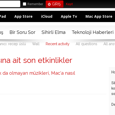
Remember
Kayıt
Pad
App Store
iCloud
Apple Tv
Mac App Store
ış
Bir Soru Sor
Sihirli Elma
Teknoloji Haberleri
anıcı: recep üslü
Wall
Recent activity
All questions
All an
ına ait son etkinlikler
Ho
da olmayan müzikleri, Mac'a nasıl
Si
kı
so
De