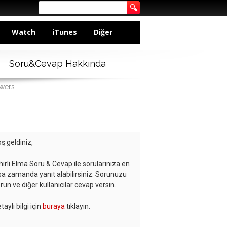
Watch
iTunes
Diğer
Soru&Cevap Hakkında
swers
ş geldiniz,
hirli Elma Soru & Cevap ile sorularınıza en
sa zamanda yanıt alabilirsiniz. Sorunuzu
run ve diğer kullanıcılar cevap versin.
taylı bilgi için
buraya
tıklayın.