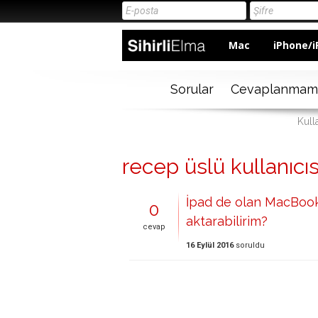
Mac
iPhone/i
Sorular
Cevaplanmam
Kull
recep üslü kullanıcıs
İpad de olan MacBook 
0
aktarabilirim?
cevap
16 Eylül 2016
soruldu