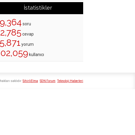
İstatistikler
19,364
soru
22,785
cevap
5,871
yorum
202,059
kullanıcı
hakları saklıdır
SihirliElma
SDN Forum
Teknoloji Haberleri