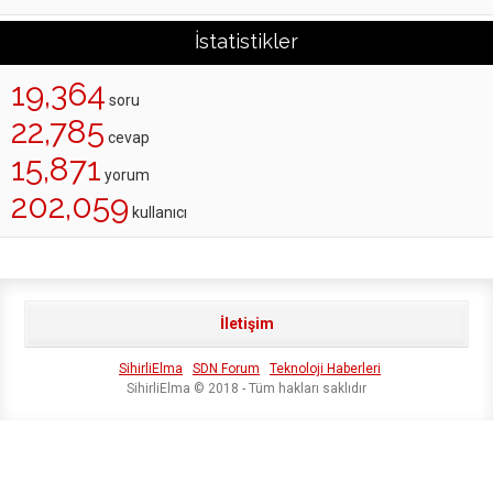
İstatistikler
19,364
soru
22,785
cevap
15,871
yorum
202,059
kullanıcı
İletişim
SihirliElma
SDN Forum
Teknoloji Haberleri
SihirliElma © 2018 - Tüm hakları saklıdır