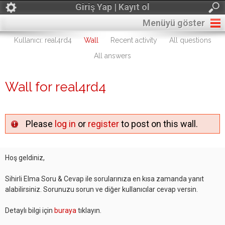
Giriş Yap | Kayıt ol
Menüyü göster
Kullanıcı: real4rd4
Wall
Recent activity
All questions
All answers
Wall for real4rd4
Please
log in
or
register
to post on this wall.
Hoş geldiniz,
Sihirli Elma Soru & Cevap ile sorularınıza en kısa zamanda yanıt
alabilirsiniz. Sorunuzu sorun ve diğer kullanıcılar cevap versin.
Detaylı bilgi için
buraya
tıklayın.