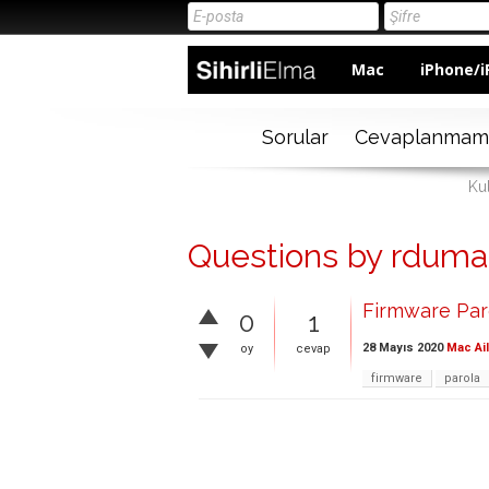
Mac
iPhone/i
Sorular
Cevaplanmam
Ku
Questions by rdum
Firmware Par
0
1
28 Mayıs 2020
Mac Ai
oy
cevap
firmware
parola