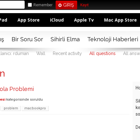
Remember
Kayıt
Pad
App Store
iCloud
Apple Tv
Mac App Store
ış
Bir Soru Sor
Sihirli Elma
Teknoloji Haberleri
llanıcı: rduman
Wall
Recent activity
All questions
All answ
an
Ho
ola Problemi
lesi
kategorisinde
soruldu
Si
kı
problem
macbookpro
so
De