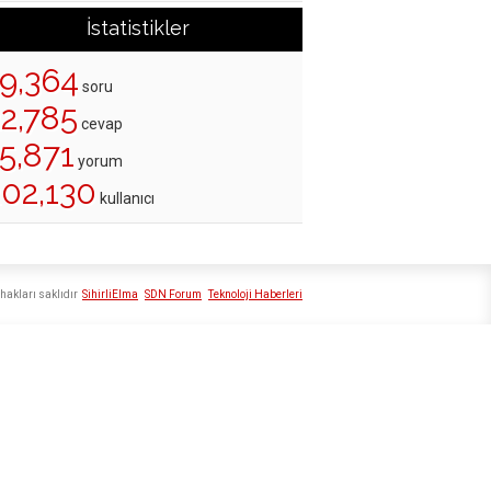
İstatistikler
19,364
soru
22,785
cevap
5,871
yorum
202,130
kullanıcı
hakları saklıdır
SihirliElma
SDN Forum
Teknoloji Haberleri