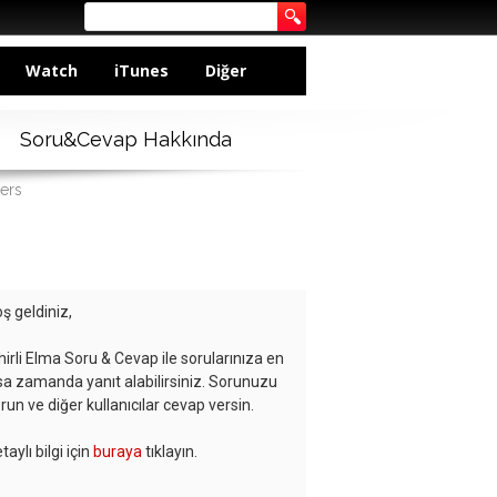
Watch
iTunes
Diğer
Soru&Cevap Hakkında
ers
ş geldiniz,
hirli Elma Soru & Cevap ile sorularınıza en
sa zamanda yanıt alabilirsiniz. Sorunuzu
run ve diğer kullanıcılar cevap versin.
taylı bilgi için
buraya
tıklayın.