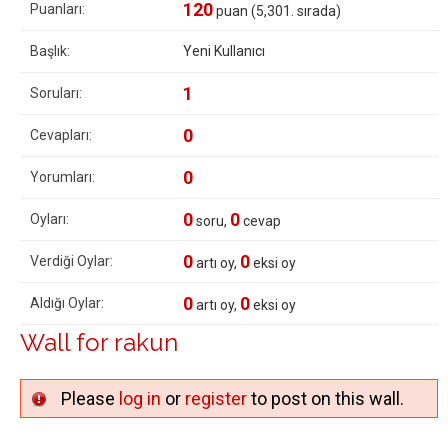
120
Puanları:
puan (
5,301
. sırada)
Başlık:
Yeni Kullanıcı
1
Soruları:
0
Cevapları:
0
Yorumları:
0
0
Oyları:
soru,
cevap
0
0
Verdiği Oylar:
artı oy,
eksi oy
0
0
Aldığı Oylar:
artı oy,
eksi oy
Wall for rakun
Please
log in
or
register
to post on this wall.