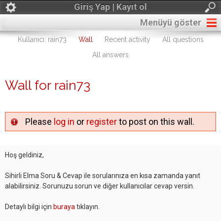
Giriş Yap | Kayıt ol
Menüyü göster
Kullanıcı: rain73
Wall
Recent activity
All questions
All answers
Wall for rain73
Please
log in
or
register
to post on this wall.
Hoş geldiniz,
Sihirli Elma Soru & Cevap ile sorularınıza en kısa zamanda yanıt
alabilirsiniz. Sorunuzu sorun ve diğer kullanıcılar cevap versin.
Detaylı bilgi için
buraya
tıklayın.