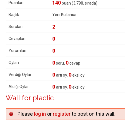
140
Puanları:
puan (
3,798
. sırada)
Başlık:
Yeni Kullanıcı
2
Soruları:
0
Cevapları:
0
Yorumları:
0
0
Oyları:
soru,
cevap
0
0
Verdiği Oylar:
artı oy,
eksi oy
0
0
Aldığı Oylar:
artı oy,
eksi oy
Wall for plactic
Please
log in
or
register
to post on this wall.