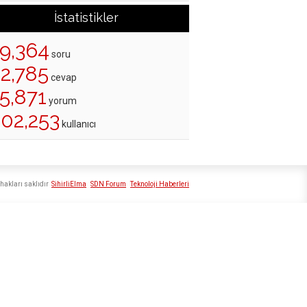
İstatistikler
19,364
soru
22,785
cevap
5,871
yorum
202,253
kullanıcı
hakları saklıdır
SihirliElma
SDN Forum
Teknoloji Haberleri