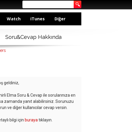
Watch
iTunes
Diğer
Soru&Cevap Hakkında
ers
ş geldiniz,
hirli Elma Soru & Cevap ile sorularınıza en
sa zamanda yanıt alabilirsiniz. Sorunuzu
run ve diğer kullanıcılar cevap versin.
taylı bilgi için
buraya
tıklayın.