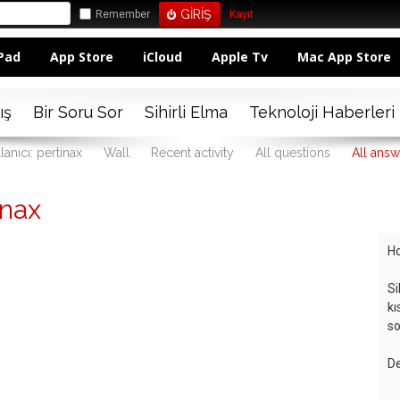
Remember
Kayıt
Pad
App Store
iCloud
Apple Tv
Mac App Store
ış
Bir Soru Sor
Sihirli Elma
Teknoloji Haberleri
lanıcı: pertinax
Wall
Recent activity
All questions
All answ
inax
Ho
Si
kı
so
De