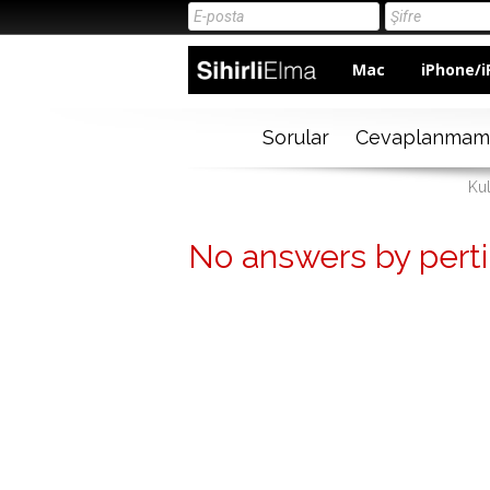
Mac
iPhone/i
Sorular
Cevaplanmam
Kul
No answers by pert