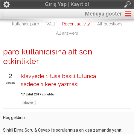
Giriş Yap | Kayıt ol
Menüyü göster
Kullanıcı: paro
Wall
Recent activity
All questions
All answers
paro kullanıcısına ait son
etkinlikler
2
klavyede 1 tusa basili tutunca
cevap
sadece 1 kere yazmasi
17 Eylül 2017
soruldu
klavye
Hoş geldiniz,
Sihirli Elma Soru & Cevap ile sorularınıza en kısa zamanda yanıt