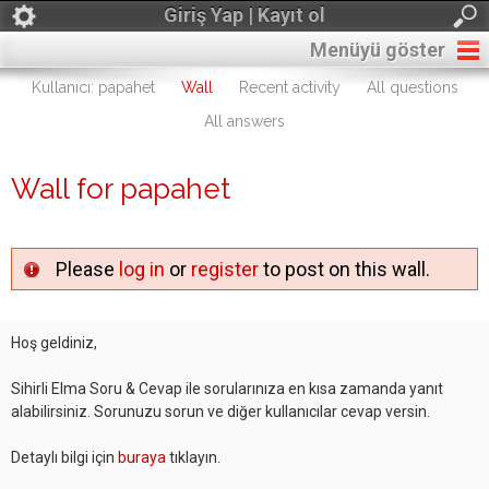
Giriş Yap | Kayıt ol
Menüyü göster
Kullanıcı: papahet
Wall
Recent activity
All questions
All answers
Wall for papahet
Please
log in
or
register
to post on this wall.
Hoş geldiniz,
Sihirli Elma Soru & Cevap ile sorularınıza en kısa zamanda yanıt
alabilirsiniz. Sorunuzu sorun ve diğer kullanıcılar cevap versin.
Detaylı bilgi için
buraya
tıklayın.