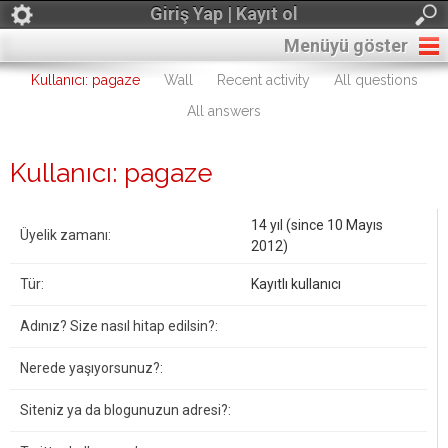
Giriş Yap | Kayıt ol
Menüyü göster
Kullanıcı: pagaze
Wall
Recent activity
All questions
All answers
Kullanıcı: pagaze
14 yıl (since 10 Mayıs
Üyelik zamanı:
2012)
Tür:
Kayıtlı kullanıcı
Adınız? Size nasıl hitap edilsin?:
Nerede yaşıyorsunuz?:
Siteniz ya da blogunuzun adresi?: