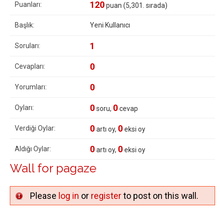
120
Puanları:
puan (
5,301
. sırada)
Başlık:
Yeni Kullanıcı
1
Soruları:
0
Cevapları:
0
Yorumları:
0
0
Oyları:
soru,
cevap
0
0
Verdiği Oylar:
artı oy,
eksi oy
0
0
Aldığı Oylar:
artı oy,
eksi oy
Wall for pagaze
Please
log in
or
register
to post on this wall.