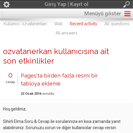
Giriş Yap | Kayıt ol
Menüyü göster
Kullanıcı: ozvatanerkan
Wall
Recent activity
All questions
All answers
ozvatanerkan kullanıcısına ait
son etkinlikler
0
Pages'ta birden fazla resmi bir
cevap
tabloya ekleme
22 Ocak 2016
soruldu
Hoş geldiniz,
Sihirli Elma Soru & Cevap ile sorularınıza en kısa zamanda yanıt
alabilirsiniz. Sorunuzu sorun ve diğer kullanıcılar cevap versin.